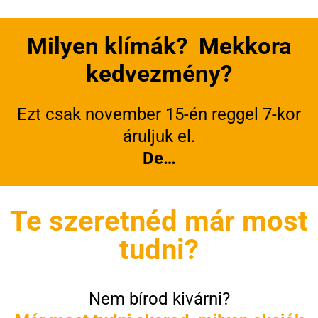
Milyen klímák? Mekkora
kedvezmény?
Ezt csak november 15-én reggel 7-kor
áruljuk el.
De…
Te szeretnéd már most
tudni?
Nem bírod kivárni?