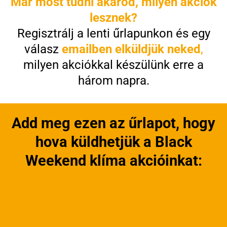
Már most tudni akarod, milyen akciók
lesznek?
Regisztrálj a lenti űrlapunkon és egy
válasz
emailben elküldjük neked
,
milyen akciókkal készülünk erre a
három napra.
Add meg ezen az űrlapot, hogy
hova küldhetjük a Black
Weekend klíma akcióinkat: