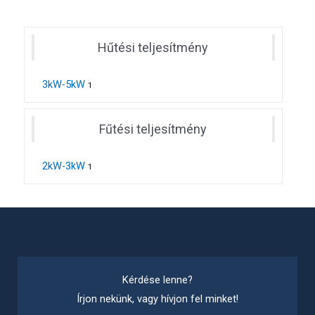
Hűtési teljesítmény
3kW-5kW
1
Fűtési teljesítmény
2kW-3kW
1
Kérdése lenne?
Írjon nekünk, vagy hívjon fel minket!