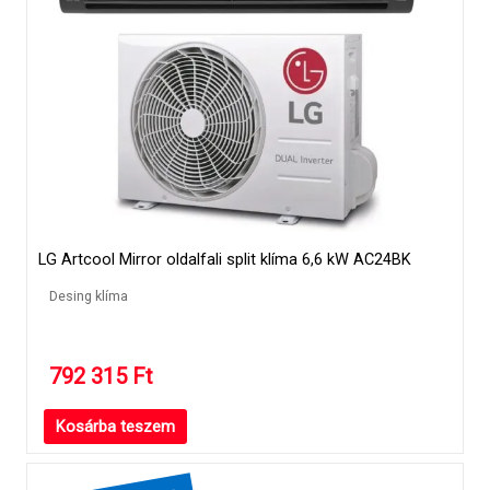
LG Artcool Mirror oldalfali split klíma 6,6 kW AC24BK
Desing klíma
792 315
Ft
Kosárba teszem