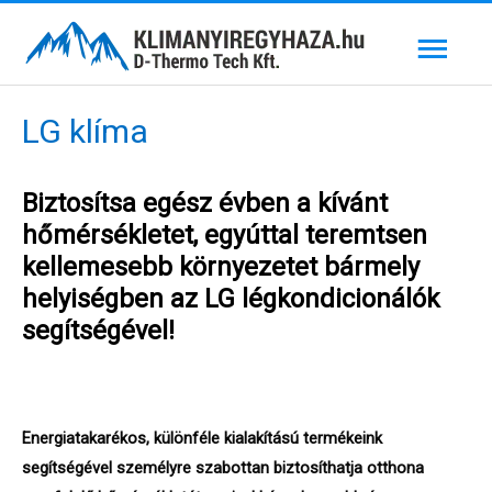
Skip
Mai
to
content
Men
LG klíma
Biztosítsa egész évben a kívánt
hőmérsékletet, egyúttal teremtsen
kellemesebb környezetet bármely
helyiségben az LG légkondicionálók
segítségével!
Energiatakarékos, különféle kialakítású termékeink
segítségével személyre szabottan biztosíthatja otthona