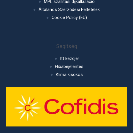
MPL szállítási díjkalkuláció
Általános Szerződési Feltételek
Cookie Policy (EU)
Segítség
Itt kezdje!
Hibabejelentés
Klíma kisokos