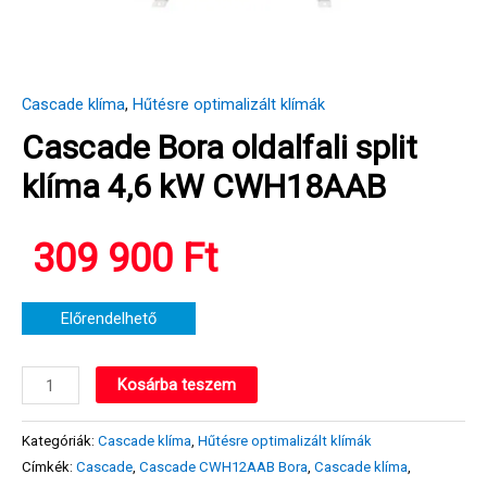
Cascade klíma
,
Hűtésre optimalizált klímák
Cascade Bora oldalfali split
klíma 4,6 kW CWH18AAB
309 900
Ft
Előrendelhető
Cascade
Kosárba teszem
Bora
oldalfali
Kategóriák:
Cascade klíma
,
Hűtésre optimalizált klímák
split
Címkék:
Cascade
,
Cascade CWH12AAB Bora
,
Cascade klíma
,