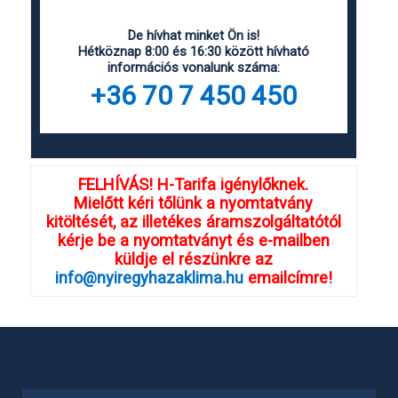
De hívhat minket Ön is!
Hétköznap 8:00 és 16:30 között hívható
információs vonalunk száma:
+36 70 7 450 450
FELHÍVÁS! H-Tarifa igénylőknek.
Mielőtt kéri tőlünk a nyomtatvány
kitöltését, az illetékes áramszolgáltatótól
kérje be a nyomtatványt és e-mailben
küldje el részünkre az
info@nyiregyhazaklima.hu
emailcímre!