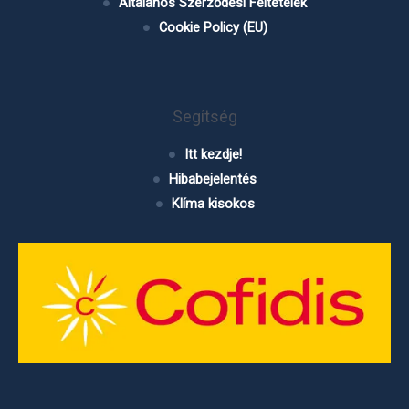
Általános Szerződési Feltételek
Cookie Policy (EU)
Segítség
Itt kezdje!
Hibabejelentés
Klíma kisokos