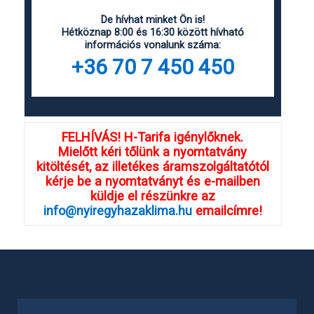
De hívhat minket Ön is!
Hétköznap 8:00 és 16:30 között hívható
információs vonalunk száma:
+36 70 7 450 450
FELHÍVÁS! H-Tarifa igénylőknek.
Mielőtt kéri tőlünk a nyomtatvány
kitöltését, az illetékes áramszolgáltatótól
kérje be a nyomtatványt és e-mailben
küldje el részünkre az
info@nyiregyhazaklima.hu
emailcímre!