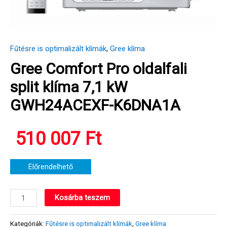
Fűtésre is optimalizált klímák
,
Gree klíma
Gree Comfort Pro oldalfali
split klíma 7,1 kW
GWH24ACEXF-K6DNA1A
510 007
Ft
Előrendelhető
Gree
Kosárba teszem
Comfort
Pro
Kategóriák:
Fűtésre is optimalizált klímák
,
Gree klíma