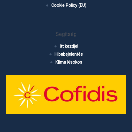
Cookie Policy (EU)
Segítség
Itt kezdje!
Hibabejelentés
Klíma kisokos