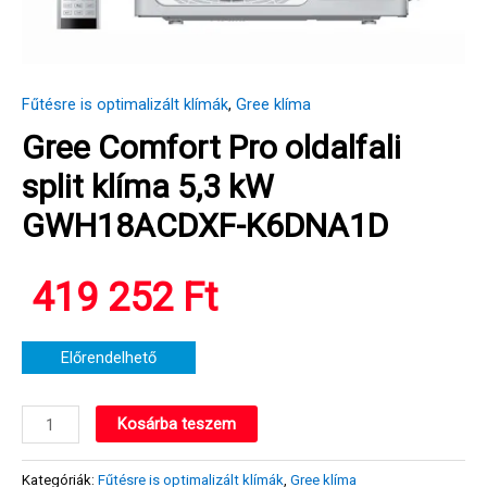
Fűtésre is optimalizált klímák
,
Gree klíma
Gree Comfort Pro oldalfali
split klíma 5,3 kW
GWH18ACDXF-K6DNA1D
419 252
Ft
Előrendelhető
Gree
Kosárba teszem
Comfort
Pro
Kategóriák:
Fűtésre is optimalizált klímák
,
Gree klíma