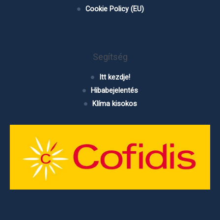
Cookie Policy (EU)
Segítség
Itt kezdje!
Hibabejelentés
Klíma kisokos