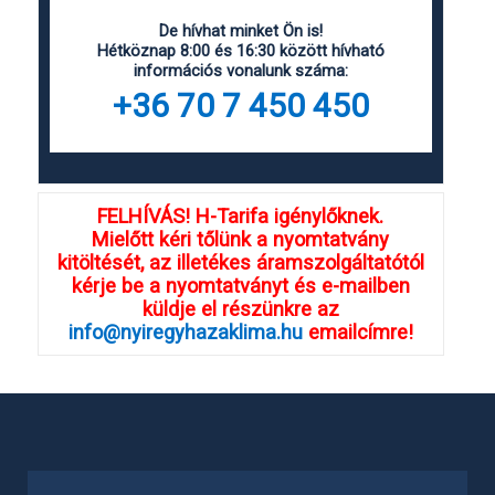
De hívhat minket Ön is!
Hétköznap 8:00 és 16:30 között hívható
információs vonalunk száma:
+36 70 7 450 450
FELHÍVÁS! H-Tarifa igénylőknek.
Mielőtt kéri tőlünk a nyomtatvány
kitöltését, az illetékes áramszolgáltatótól
kérje be a nyomtatványt és e-mailben
küldje el részünkre az
info@nyiregyhazaklima.hu
emailcímre!