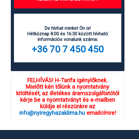
De hívhat minket Ön is!
Hétköznap 8:00 és 16:30 között hívható
információs vonalunk száma:
+36 70 7 450 450
FELHÍVÁS! H-Tarifa igénylőknek.
Mielőtt kéri tőlünk a nyomtatvány
kitöltését, az illetékes áramszolgáltatótól
kérje be a nyomtatványt és e-mailben
küldje el részünkre az
info@nyiregyhazaklima.hu
emailcímre!