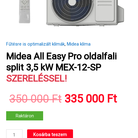
Fűtésre is optimalizált klímák
,
Midea klíma
Midea All Easy Pro oldalfali
split 3,5 kW MEX-12-SP
SZERELÉSSEL!
Original
Curr
350 000
Ft
335 000
Ft
price
pric
Raktáron
Midea
Kosárba teszem