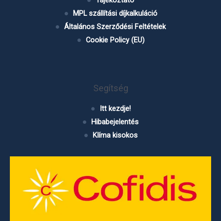
Tájékoztató
MPL szállítási díjkalkuláció
Általános Szerződési Feltételek
Cookie Policy (EU)
Segítség
Itt kezdje!
Hibabejelentés
Klíma kisokos