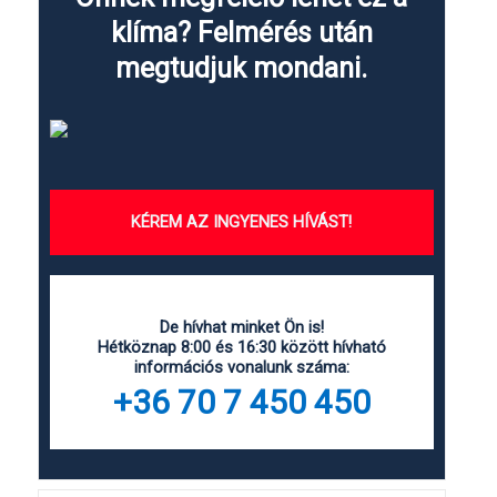
klíma? Felmérés után
megtudjuk mondani.
KÉREM AZ INGYENES HÍVÁST!
De hívhat minket Ön is!
Hétköznap 8:00 és 16:30 között hívható
információs vonalunk száma:
+36 70 7 450 450