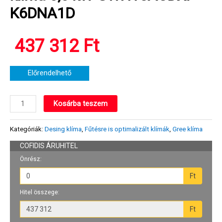
K6DNA1D
437 312
Ft
Előrendelhető
Gree
Kosárba teszem
Dark
Pro
Kategóriák:
Desing klíma
,
Fűtésre is optimalizált klímák
,
Gree klíma
oldalfali
split
klíma
5,3
kW
GWH18ACDXF-
K6DNA1D