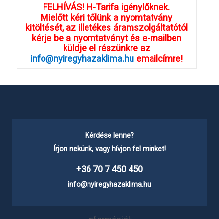
FELHÍVÁS! H-Tarifa igénylőknek.
Mielőtt kéri tőlünk a nyomtatvány
kitöltését, az illetékes áramszolgáltatótól
kérje be a nyomtatványt és e-mailben
küldje el részünkre az
info@nyiregyhazaklima.hu
emailcímre!
Kérdése lenne?
Írjon nekünk, vagy hívjon fel minket!
+36 70 7 450 450
info@nyiregyhazaklima.hu