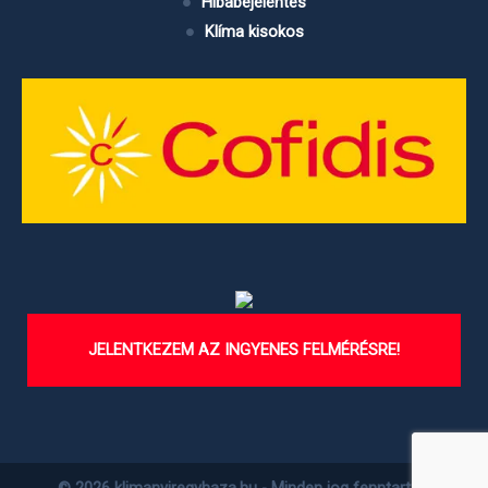
Hibabejelentés
Klíma kisokos
JELENTKEZEM AZ INGYENES FELMÉRÉSRE!
© 2026 klimanyiregyhaza.hu - Minden jog fenntartva.