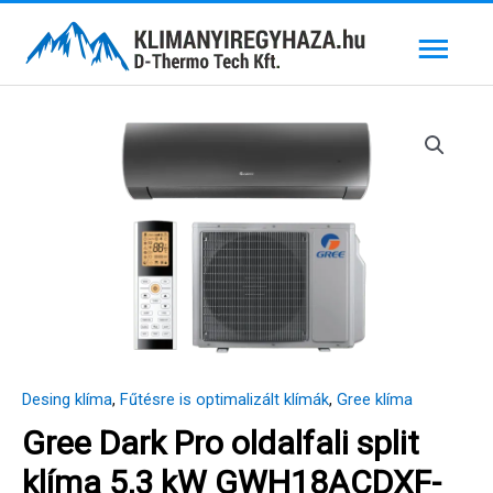
Skip
Mai
to
content
Men
Desing klíma
,
Fűtésre is optimalizált klímák
,
Gree klíma
Gree Dark Pro oldalfali split
klíma 5,3 kW GWH18ACDXF-