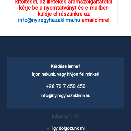
kitöltését, az illetékes áramszolgáltatótól
kérje be a nyomtatványt és e-mailben
küldje el részünkre az
info@nyiregyhazaklima.hu
emailcímre!
Kérdése lenne?
Írjon nekünk, vagy hívjon fel minket!
+36 70 7 450 450
info@nyiregyhazaklima.hu
Információk
Így dolgozunk mi