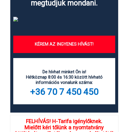
megtudjuk mondani.
KÉREM AZ INGYENES HÍVÁST!
De hívhat minket Ön is!
Hétköznap 8:00 és 16:30 között hívható
információs vonalunk száma:
+36 70 7 450 450
FELHÍVÁS! H-Tarifa igénylőknek.
Mielőtt kéri tőlünk a nyomtatvány