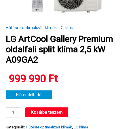
Hűtésre optimalizált klímák
,
LG klíma
LG ArtCool Gallery Premium
oldalfali split klíma 2,5 kW
A09GA2
999 990
Ft
Előrendelhető
LG
Kosárba teszem
ArtCool
Gallery
Kategóriák:
Hűtésre optimalizált klímák
,
LG klíma