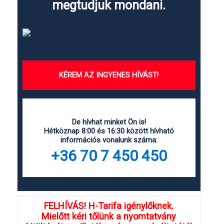
megtudjuk mondani.
KÉREM AZ INGYENES HÍVÁST!
De hívhat minket Ön is!
Hétköznap 8:00 és 16:30 között hívható
információs vonalunk száma:
+36 70 7 450 450
FELHÍVÁS! H-Tarifa igénylőknek.
Mielőtt kéri tőlünk a nyomtatvány