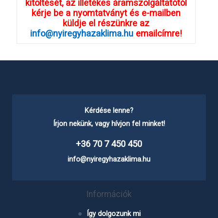
kitöltését, az illetékes áramszolgáltatótól
kérje be a nyomtatványt és e-mailben
küldje el részünkre az
info@nyiregyhazaklima.hu
emailcímre!
Kérdése lenne?
Írjon nekünk, vagy hívjon fel minket!
+36 70 7 450 450
info@nyiregyhazaklima.hu
Információk
Így dolgozunk mi