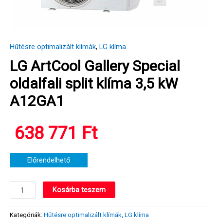
Hűtésre optimalizált klímák
,
LG klíma
LG ArtCool Gallery Special
oldalfali split klíma 3,5 kW
A12GA1
638 771
Ft
Előrendelhető
LG
Kosárba teszem
ArtCool
Gallery
Kategóriák:
Hűtésre optimalizált klímák
,
LG klíma