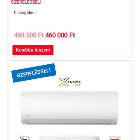
SZERELÉSSEL!
Desing klíma
Original
Current
493 500
Ft
460 000
Ft
price
price
Kosárba teszem
was:
is:
493
460
500 Ft.
000 Ft.