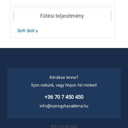
Fűtési teljesítmény
3kW-5kW
3
Kérdése lenne?
Írjon nekünk, vagy hívjon fel minket!
+36 70 7 450 450
info@nyiregyhazaklima.hu
Információk