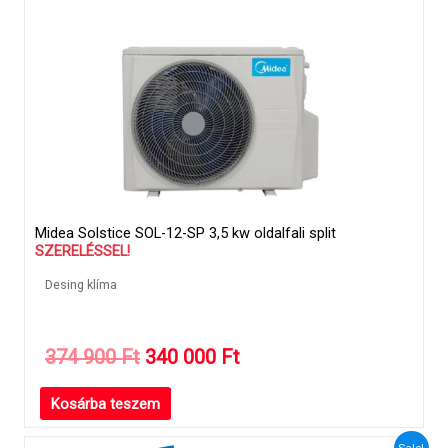
Midea Solstice SOL-12-SP 3,5 kw oldalfali split
SZERELÉSSEL!
Desing klíma
Original
Current
374 900
Ft
340 000
Ft
price
price
Kosárba teszem
was:
is:
374
340