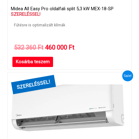
Midea All Easy Pro oldalfali split 5,3 kW MEX-18-SP
SZERELÉSSEL!
Fűtésre is optimalizált klímák
Original
Current
532 360
Ft
460 000
Ft
price
price
Kosárba teszem
was:
is:
532
460
Sale!
360 Ft.
000 Ft.